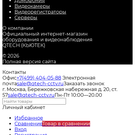
Домофония
Видеокамеры
Видеорегистраторы
Серверы
О компании
Официальный интернет-магазин
оборудования и видеонаблюдения
QTECH (КЬЮТЕК)
© 2026
Полная версия сайта
Контакты
Офис
+7(499) 404-05-88
Электронная
почта
sale@qtech-cctv.ru
Заказать звонок
г. Москва, Бережковская набережная д. 20, ст.
57
sale@qtech-cctv.ru
Пн-Пт 10:00—20.00
Личный кабинет
Избранное
Сравнение
Товар в сравнении
Вход