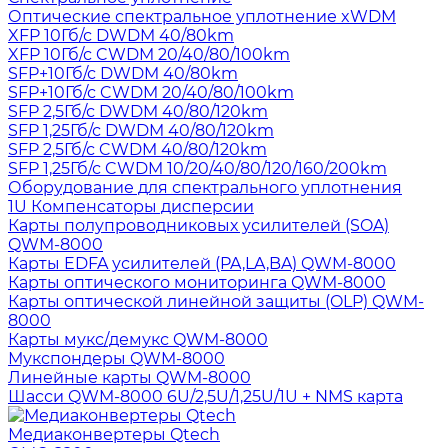
Оптические спектральное уплотнение xWDM
XFP 10Гб/с DWDM 40/80km
XFP 10Гб/с CWDM 20/40/80/100km
SFP+10Гб/с DWDM 40/80km
SFP+10Гб/с CWDM 20/40/80/100km
SFP 2,5Гб/с DWDM 40/80/120km
SFP 1,25Гб/с DWDM 40/80/120km
SFP 2,5Гб/с CWDM 40/80/120km
SFP 1,25Гб/с CWDM 10/20/40/80/120/160/200km
Оборудование для спектрального уплотнения
1U Компенсаторы дисперсии
Карты полупроводниковых усилителей (SOA)
QWM-8000
Карты EDFA усилителей (PA,LA,BA) QWM-8000
Карты оптического мониторинга QWM-8000
Карты оптической линейной защиты (OLP) QWM-
8000
Карты мукс/демукс QWM-8000
Мукспондеры QWM-8000
Линейные карты QWM-8000
Шасси QWM-8000 6U/2,5U/1,25U/1U + NMS карта
Медиаконвертеры Qtech