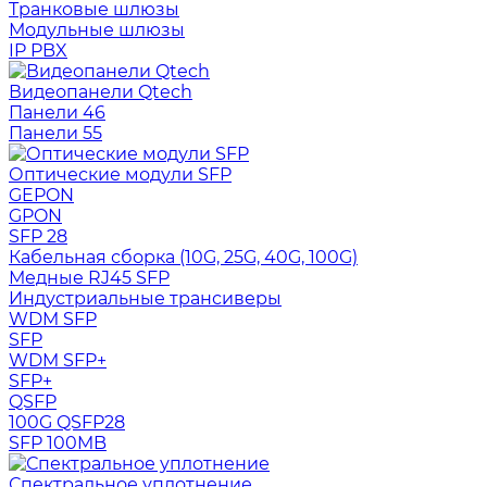
Транковые шлюзы
Модульные шлюзы
IP PBX
Видеопанели Qtech
Панели 46
Панели 55
Оптические модули SFP
GEPON
GPON
SFP 28
Кабельная сборка (10G, 25G, 40G, 100G)
Медные RJ45 SFP
Индустриальные трансиверы
WDM SFP
SFP
WDM SFP+
SFP+
QSFP
100G QSFP28
SFP 100MB
Спектральное уплотнение