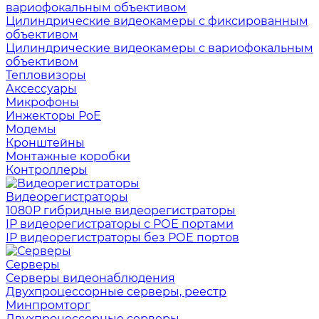
вариофокальным объективом
Цилиндрические видеокамеры с фиксированным
объективом
Цилиндрические видеокамеры с вариофокальным
объективом
Тепловизоры
Аксессуары
Микрофоны
Инжекторы PoE
Модемы
Кронштейны
Монтажные коробки
Контроллеры
Видеорегистраторы
1080P гибридные видеорегистраторы
IP видеорегистраторы с РОЕ портами
IP видеорегистраторы без РОЕ портов
Серверы
Серверы видеонаблюдения
Двухпроцессорные серверы, реестр
Минпромторг
Двухпроцессорные серверы