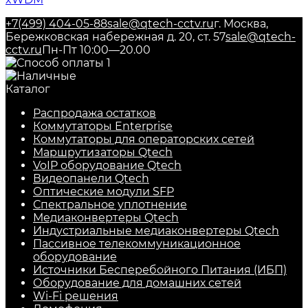
+7(499) 404-05-88
sale@qtech-cctv.ru
г. Москва,
Бережковская набережная д. 20, ст. 57
sale@qtech-
cctv.ru
Пн-Пт 10:00—20.00
Каталог
Распродажа остатков
Коммутаторы Enterprise
Коммутаторы для операторских сетей
Маршрутизаторы Qtech
VoIP оборудование Qtech
Видеопанели Qtech
Оптические модули SFP
Спектральное уплотнение
Медиаконвертеры Qtech
Индустриальные медиаконвертеры Qtech
Пассивное телекоммуникационное
оборудование
Источники Бесперебойного Питания (ИБП)
Оборудование для домашних сетей
Wi-Fi решения