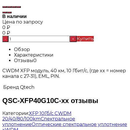
В наличии
Цена по запросу
0
₽
0
₽
Купить
-
+
Обзор
Характеристики
Отзывы
0
CWDM XFP модуль, 40 км, 10 Гбит/c, (где xx = номер
канала c 27-31), EML, PIN.
Бренд
Qtech
QSC-XFP40G10С-xx отзывы
Категории:
XFP 10Гб/с CWDM
20/40/80/100km
Спектральное
уплотнение
Оптические спектральное уплотнение
xWDM