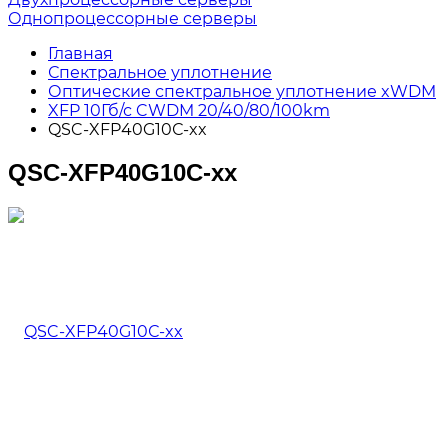
Однопроцессорные серверы
Главная
Спектральное уплотнение
Оптические спектральное уплотнение xWDM
XFP 10Гб/с CWDM 20/40/80/100km
QSC-XFP40G10С-xx
QSC-XFP40G10С-xx