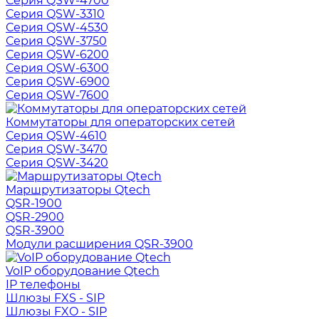
Серия QSW-4700
Серия QSW-3310
Серия QSW-4530
Серия QSW-3750
Серия QSW-6200
Серия QSW-6300
Серия QSW-6900
Серия QSW-7600
Коммутаторы для операторских сетей
Серия QSW-4610
Серия QSW-3470
Серия QSW-3420
Маршрутизаторы Qtech
QSR-1900
QSR-2900
QSR-3900
Модули расширения QSR-3900
VoIP оборудование Qtech
IP телефоны
Шлюзы FXS - SIP
Шлюзы FXO - SIP