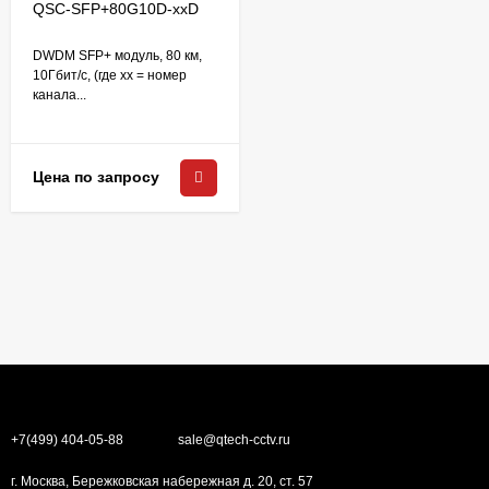
QSC-SFP+80G10D-xxD
DWDM SFP+ модуль, 80 км,
10Гбит/c, (где xx = номер
канала...
Цена по запросу
+7(499) 404-05-88
sale@qtech-cctv.ru
г. Москва, Бережковская набережная д. 20, ст. 57