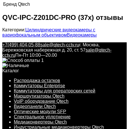
Бренд
Qtech
QVC-IPC-Z201DC-PRO (37x) отзывы
Категории:
Цилиндрические видеокамеры с
вариофокальным объективом
Видеокамеры
+7(499) 404-05-88
sale@qtech-cctv.ru
г. Москва,
Бережковская набережная д. 20, ст. 57
sale@qtech-
cctv.ru
Пн-Пт 10:00—20.00
Каталог
Распродажа остатков
Коммутаторы Enterprise
Коммутаторы для операторских сетей
Маршрутизаторы Qtech
VoIP оборудование Qtech
Видеопанели Qtech
Оптические модули SFP
Спектральное уплотнение
Медиаконвертеры Qtech
Индустриальные медиаконвертеры Qtech