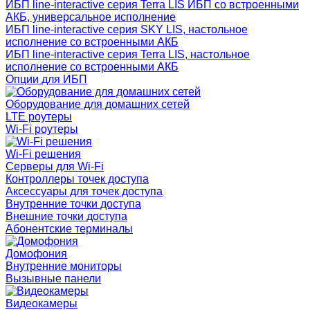
ИБП line-interactive серия Terra LIS ИБП со встроенными
АКБ, универсальное исполнение
ИБП line-interactive серия SKY LIS, настольное
исполнение со встроенными АКБ
ИБП line-interactive серия Terra LIS, настольное
исполнение со встроенными АКБ
Опции для ИБП
Оборудование для домашних сетей
LTE роутеры
Wi-Fi роутеры
Wi-Fi решения
Серверы для Wi-Fi
Контроллеры точек доступа
Аксессуары для точек доступа
Внутренние точки доступа
Внешние точки доступа
Абонентские терминалы
Домофония
Внутренние мониторы
Вызывные панели
Видеокамеры