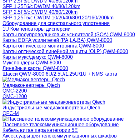
SFP 2,5Гб/с DWDM 40/80/120km
SFP 1,25Гб/с DWDM 40/80/120km
SFP 2,5Гб/с CWDM 40/80/120km
SFP 1,25Гб/с CWDM 10/20/40/80/120/160/200km
Оборудование для спектрального уплотнения
1U Компенсаторы дисперсии
Карты полупроводниковых усилителей (SOA) QWM-8000
Карты EDFA усилителей (PA,LA,BA) QWM-8000
Карты оптического мониторинга QWM-8000
Карты оптической линейной защиты (OLP) QWM-8000
Карты мукс/демукс QWM-8000
Мукспондеры QWM-8000
Линейные карты QWM-8000
Шасси QWM-8000 6U/2,5U/1,25U/1U + NMS карта
Медиаконвертеры Qtech
QMC-2200
QMC-1200
Индустриальные медиаконвертеры Qtech
QFC-M
Пассивное телекоммуникационное оборудование
Кабель витая пара категории 5Е
Аксессуары для телекоммуникационных шкафов