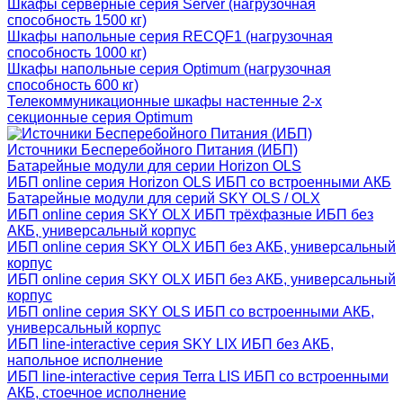
Шкафы серверные серия Server (нагрузочная
способность 1500 кг)
Шкафы напольные серия RECQF1 (нагрузочная
способность 1000 кг)
Шкафы напольные серия Optimum (нагрузочная
способность 600 кг)
Телекоммуникационные шкафы настенные 2-х
секционные серия Optimum
Источники Бесперебойного Питания (ИБП)
Батарейные модули для серии Horizon OLS
ИБП online серия Horizon OLS ИБП со встроенными АКБ
Батарейные модули для серий SKY OLS / OLX
ИБП online серия SKY OLX ИБП трёхфазные ИБП без
АКБ, универсальный корпус
ИБП online серия SKY OLX ИБП без АКБ, универсальный
корпус
ИБП online серия SKY OLX ИБП без АКБ, универсальный
корпус
ИБП online серия SKY OLS ИБП со встроенными АКБ,
универсальный корпус
ИБП line-interactive серия SKY LIX ИБП без АКБ,
напольное исполнение
ИБП line-interactive серия Terra LIS ИБП со встроенными
АКБ, стоечное исполнение