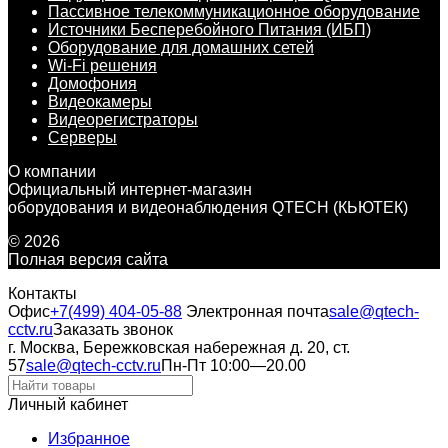
Пассивное телекоммуникационное оборудование
Источники Бесперебойного Питания (ИБП)
Оборудование для домашних сетей
Wi-Fi решения
Домофония
Видеокамеры
Видеорегистраторы
Серверы
О компании
Официальный интернет-магазин
оборудования и видеонаблюдения QTECH (КЬЮТЕК)
© 2026
Полная версия сайта
Контакты
Офис
+7(499) 404-05-88
Электронная почта
sale@qtech-
cctv.ru
Заказать звонок
г. Москва, Бережковская набережная д. 20, ст.
57
sale@qtech-cctv.ru
Пн-Пт 10:00—20.00
Личный кабинет
Избранное