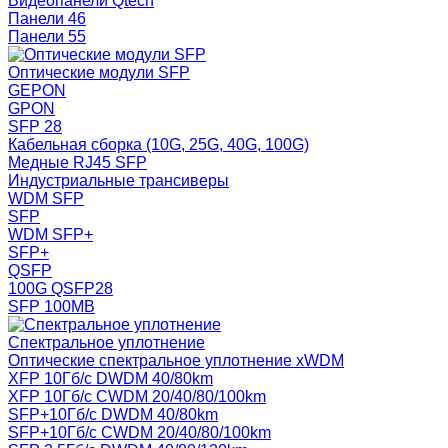
Видеопанели Qtech
Панели 46
Панели 55
Оптические модули SFP
GEPON
GPON
SFP 28
Кабельная сборка (10G, 25G, 40G, 100G)
Медные RJ45 SFP
Индустриальные трансиверы
WDM SFP
SFP
WDM SFP+
SFP+
QSFP
100G QSFP28
SFP 100MB
Спектральное уплотнение
Оптические спектральное уплотнение xWDM
XFP 10Гб/с DWDM 40/80km
XFP 10Гб/с CWDM 20/40/80/100km
SFP+10Гб/с DWDM 40/80km
SFP+10Гб/с CWDM 20/40/80/100km